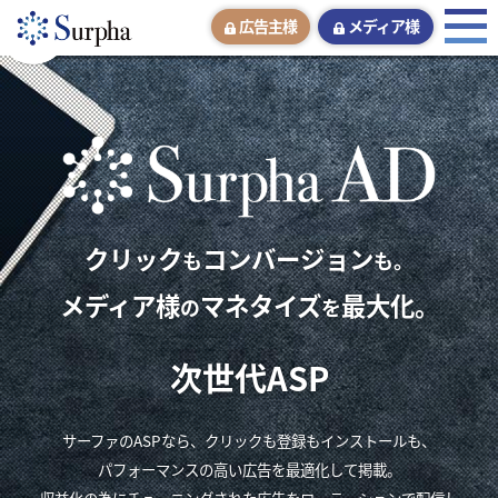
広告主様
メディア様
クリック
コンバージョン
も
も。
メディア様
マネタイズ
最大化。
の
を
次世代ASP
サーファのASPなら、クリックも登録もインストールも、
パフォーマンスの高い広告を最適化して掲載。
収益化の為にチューニングされた広告をローテーションで配信し